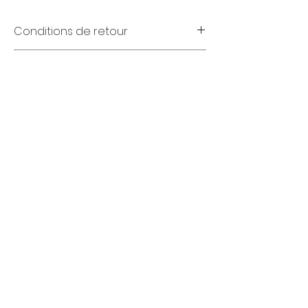
Conditions de retour
Garanties
(FR)
+32 (0)4 70 18 11 77
infos@sometimespassion.com