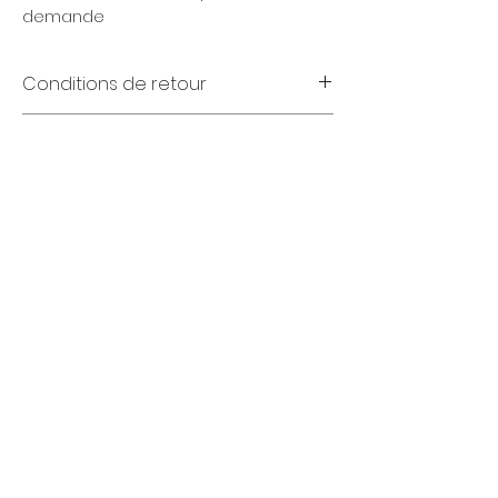
demande
Conditions de retour
Garanties
(FR)
+32 (0)4 70 18 11 77