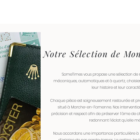
Notre Sélection de Mon
SomeTimes vous propose une sélection de
mécaniques, automatiques et à quartz, choisies
leur histoire et leur caractè
Chaque pièce est soigneusement restaurée et pr
situé à Marche-en-Famenne. Nos intervention
précision et respect afin de préserver l’âme de 
redonnant l’éclat qu’elle mé
Nous accordons une importance particulière à l
d’origine de nos garde-temps. La patine, les 