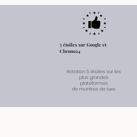
5 étoiles sur Google et
Chrono24
Notation 5 étoiles sur les
plus grandes
plateformes
de montres de luxe.