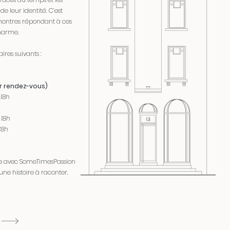
e leur identité. C’est
ontres répondant à ces
charme.
ires suivants :
r rendez-vous)
 18h
 18h
18h
nne avec SomeTimesPassion
une histoire à raconter.