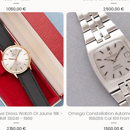
Prix
Prix
1 050,00 €
2 500,00 €
 Dress Watch Or Jaune 18K –
Omega Constellation Automati
Réf. 131.041 – 1969
168.059 Cal 1011 From
Prix
Prix
2 150,00 €
1 500,00 €