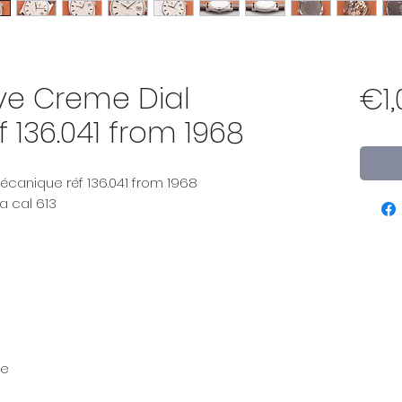
e Creme Dial
€1,
136.041 from 1968
anique réf 136.041 from 1968
 cal 613
ne