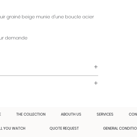
ir grainé beige munie d'une boucle acier
 sur demande
E
THE COLLECTION
ABOUTH US
SERVICES
CON
LL YOU WATCH
QUOTE REQUEST
GENERAL CONDITI