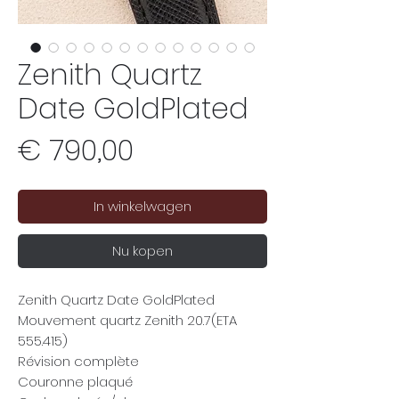
Zenith Quartz
Date GoldPlated
Prijs
€ 790,00
In winkelwagen
Nu kopen
Zenith Quartz Date GoldPlated
Mouvement quartz Zenith 20.7(ETA
555.415)
Révision complète
Couronne plaqué