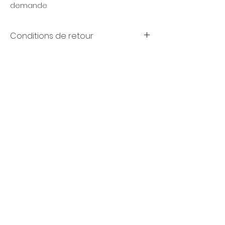
demande
Conditions de retour
Garanties
(FR)
+32 (0)4 70 18 11 77
infos@sometimespassion.com