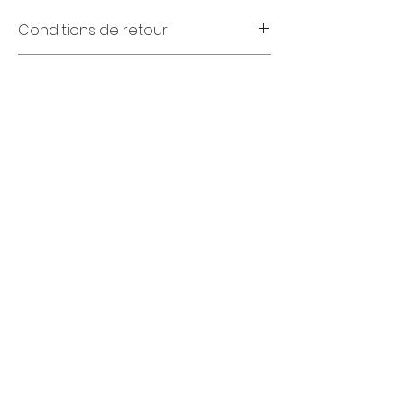
Conditions de retour
Garanties
(FR)
+32 (0)4 70 18 11 77
infos@sometimespassion.com
Rue Porte Haute 13